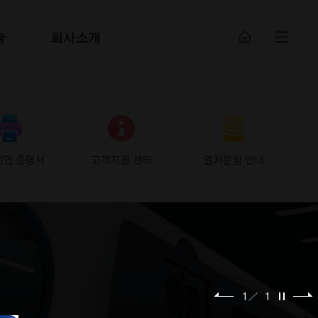
술
회사소개
지연 증명서
고객지원 센터
열차운임 안내
1
1