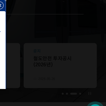
보도자료
공지
cy
2025
철도안전 투자공시
서울국제정원박람회
(2026년)
자
Coming Soon
2025.03.24
2026.05.26