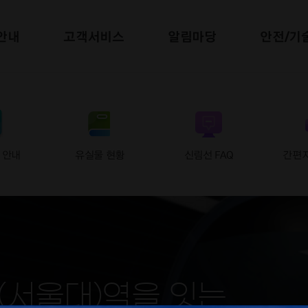
안내
고객서비스
알림마당
안전/기
 안내
유실물 현황
신림선 FAQ
간편
(서울대)역을 잇는
(서울대)역을 잇는