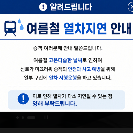
도
도
공지
10역 역세권
 도시철도 영업개시
행정안전부 Emergen
사업 박차…지역
Ready App(외국어
기대
재난안전정보재난문
앱)
.26
05.21
2026.07.16