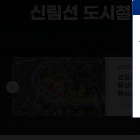
신림선 도시철
신림선 도시철
공지
보도자료
공지
신림선 도시철도 대표번호
신림선1
신림선
변경안내
활성화
안내
활성화 
2023.02.23
2022.01
2022.