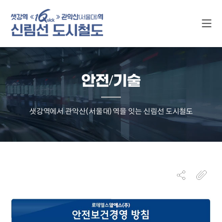
안전/기술
샛강역에서 관악산(서울대)역을 잇는 신림선 도시철도