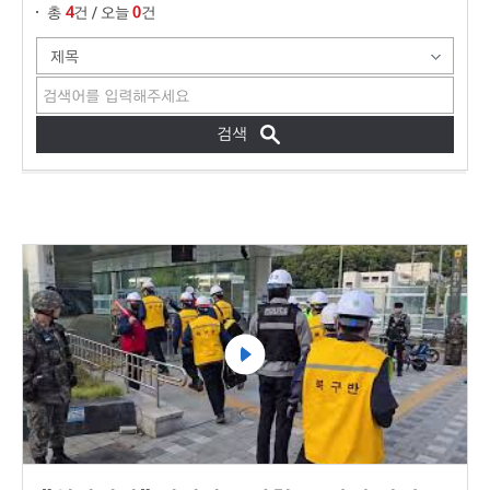
4
0
총
건 / 오늘
건