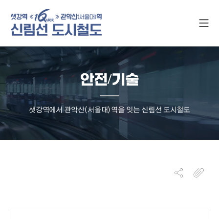
안전/기술
샛강역에서 관악산(서울대)역을 잇는 신림선 도시철도
게시물 검색