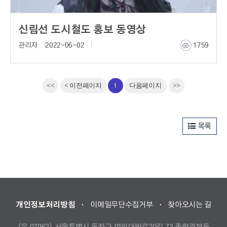
신림선 도시철도 홍보 동영상
관리자
2022-06-02
1759
1
<<
<
이전페이지
다음페이지
>>
목록
개인정보처리방침
이메일무단수집거부
찾아오시는 길
(우 07062) 서울특별시 동작구 여의대방로20길 73 종합관제동