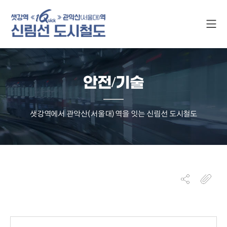
안전/기술
샛강역에서 관악산(서울대)역을 잇는 신림선 도시철도
게시물 검색